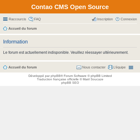
Contao CMS Open Source
Raccourcis
FAQ
Inscription
Connexion
Accueil du forum
Information
Le forum est actuellement indisponible. Veuillez réessayer ultérieurement.
Accueil du forum
Nous contacter
L’équipe
Développé par
phpBB
® Forum Software © phpBB Limited
Traduction française officielle
©
Maël Soucaze
phpBB SEO