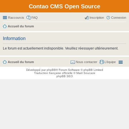
Contao CMS Open Source
Raccourcis
FAQ
Inscription
Connexion
Accueil du forum
Information
Le forum est actuellement indisponible. Veuillez réessayer ultérieurement.
Accueil du forum
Nous contacter
L’équipe
Développé par
phpBB
® Forum Software © phpBB Limited
Traduction française officielle
©
Maël Soucaze
phpBB SEO