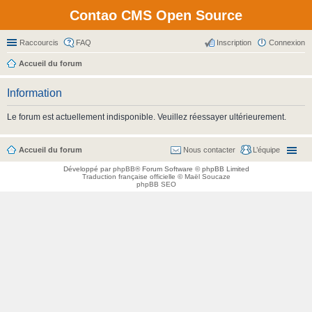
Contao CMS Open Source
Raccourcis
FAQ
Inscription
Connexion
Accueil du forum
Information
Le forum est actuellement indisponible. Veuillez réessayer ultérieurement.
Accueil du forum
Nous contacter
L’équipe
Développé par
phpBB
® Forum Software © phpBB Limited
Traduction française officielle
©
Maël Soucaze
phpBB SEO