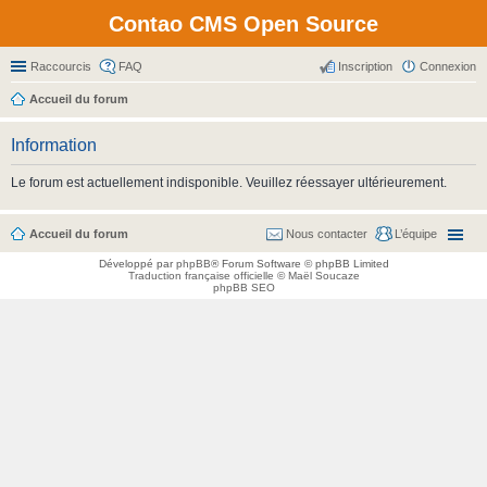
Contao CMS Open Source
Raccourcis
FAQ
Inscription
Connexion
Accueil du forum
Information
Le forum est actuellement indisponible. Veuillez réessayer ultérieurement.
Accueil du forum
Nous contacter
L’équipe
Développé par
phpBB
® Forum Software © phpBB Limited
Traduction française officielle
©
Maël Soucaze
phpBB SEO