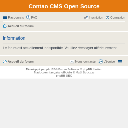
Contao CMS Open Source
Raccourcis
FAQ
Inscription
Connexion
Accueil du forum
Information
Le forum est actuellement indisponible. Veuillez réessayer ultérieurement.
Accueil du forum
Nous contacter
L’équipe
Développé par
phpBB
® Forum Software © phpBB Limited
Traduction française officielle
©
Maël Soucaze
phpBB SEO