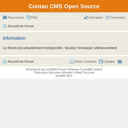
Contao CMS Open Source
Raccourcis
FAQ
Inscription
Connexion
Accueil du forum
Information
Le forum est actuellement indisponible. Veuillez réessayer ultérieurement.
Accueil du forum
Nous contacter
L’équipe
Développé par
phpBB
® Forum Software © phpBB Limited
Traduction française officielle
©
Maël Soucaze
phpBB SEO