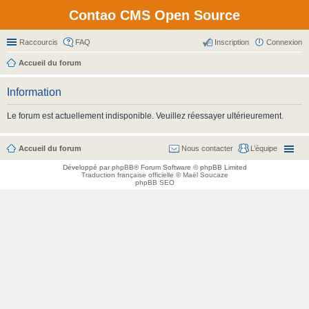
Contao CMS Open Source
Raccourcis
FAQ
Inscription
Connexion
Accueil du forum
Information
Le forum est actuellement indisponible. Veuillez réessayer ultérieurement.
Accueil du forum
Nous contacter
L’équipe
Développé par
phpBB
® Forum Software © phpBB Limited
Traduction française officielle
©
Maël Soucaze
phpBB SEO