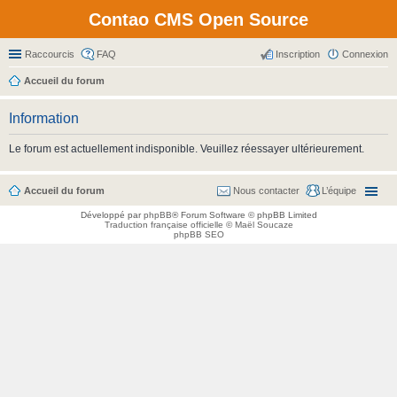
Contao CMS Open Source
Raccourcis
FAQ
Inscription
Connexion
Accueil du forum
Information
Le forum est actuellement indisponible. Veuillez réessayer ultérieurement.
Accueil du forum
Nous contacter
L’équipe
Développé par
phpBB
® Forum Software © phpBB Limited
Traduction française officielle
©
Maël Soucaze
phpBB SEO