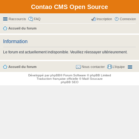
Contao CMS Open Source
Raccourcis
FAQ
Inscription
Connexion
Accueil du forum
Information
Le forum est actuellement indisponible. Veuillez réessayer ultérieurement.
Accueil du forum
Nous contacter
L’équipe
Développé par
phpBB
® Forum Software © phpBB Limited
Traduction française officielle
©
Maël Soucaze
phpBB SEO