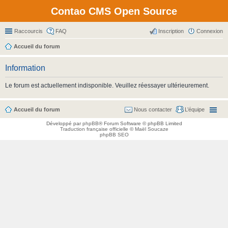
Contao CMS Open Source
Raccourcis
FAQ
Inscription
Connexion
Accueil du forum
Information
Le forum est actuellement indisponible. Veuillez réessayer ultérieurement.
Accueil du forum
Nous contacter
L’équipe
Développé par
phpBB
® Forum Software © phpBB Limited
Traduction française officielle
©
Maël Soucaze
phpBB SEO