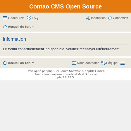
Contao CMS Open Source
Raccourcis
FAQ
Inscription
Connexion
Accueil du forum
Information
Le forum est actuellement indisponible. Veuillez réessayer ultérieurement.
Accueil du forum
Nous contacter
L’équipe
Développé par
phpBB
® Forum Software © phpBB Limited
Traduction française officielle
©
Maël Soucaze
phpBB SEO