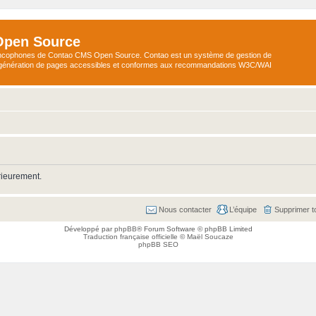
Open Source
ncophones de Contao CMS Open Source. Contao est un système de gestion de
a génération de pages accessibles et conformes aux recommandations W3C/WAI
rieurement.
Nous contacter
L’équipe
Supprimer t
Développé par
phpBB
® Forum Software © phpBB Limited
Traduction française officielle
©
Maël Soucaze
phpBB SEO