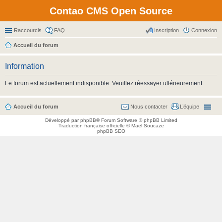
Contao CMS Open Source
Raccourcis
FAQ
Inscription
Connexion
Accueil du forum
Information
Le forum est actuellement indisponible. Veuillez réessayer ultérieurement.
Accueil du forum
Nous contacter
L’équipe
Développé par
phpBB
® Forum Software © phpBB Limited
Traduction française officielle
©
Maël Soucaze
phpBB SEO