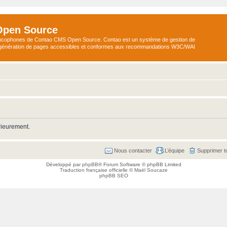
Open Source
ncophones de Contao CMS Open Source. Contao est un système de gestion de
a génération de pages accessibles et conformes aux recommandations W3C/WAI
rieurement.
Nous contacter
L’équipe
Supprimer t
Développé par
phpBB
® Forum Software © phpBB Limited
Traduction française officielle
©
Maël Soucaze
phpBB SEO