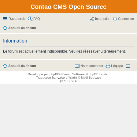
Contao CMS Open Source
Raccourcis
FAQ
Inscription
Connexion
Accueil du forum
Information
Le forum est actuellement indisponible. Veuillez réessayer ultérieurement.
Accueil du forum
Nous contacter
L’équipe
Développé par
phpBB
® Forum Software © phpBB Limited
Traduction française officielle
©
Maël Soucaze
phpBB SEO