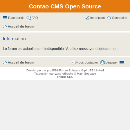
Contao CMS Open Source
Raccourcis
FAQ
Inscription
Connexion
Accueil du forum
Information
Le forum est actuellement indisponible. Veuillez réessayer ultérieurement.
Accueil du forum
Nous contacter
L’équipe
Développé par
phpBB
® Forum Software © phpBB Limited
Traduction française officielle
©
Maël Soucaze
phpBB SEO