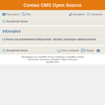
Contao CMS Open Source
Raccourcis
FAQ
Inscription
Connexion
Accueil du forum
Information
Le forum est actuellement indisponible. Veuillez réessayer ultérieurement.
Accueil du forum
Nous contacter
L’équipe
Développé par
phpBB
® Forum Software © phpBB Limited
Traduction française officielle
©
Maël Soucaze
phpBB SEO