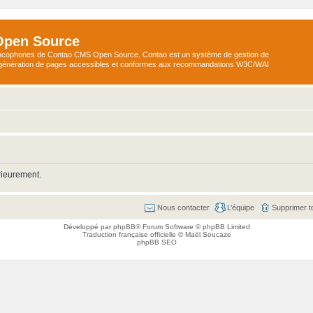
Open Source
ncophones de Contao CMS Open Source. Contao est un système de gestion de
a génération de pages accessibles et conformes aux recommandations W3C/WAI
rieurement.
Nous contacter
L’équipe
Supprimer t
Développé par
phpBB
® Forum Software © phpBB Limited
Traduction française officielle
©
Maël Soucaze
phpBB SEO