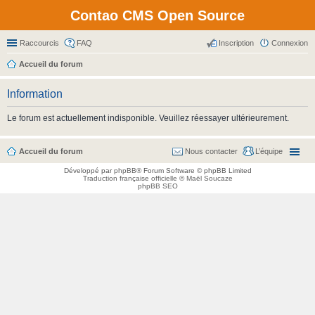
Contao CMS Open Source
Raccourcis
FAQ
Inscription
Connexion
Accueil du forum
Information
Le forum est actuellement indisponible. Veuillez réessayer ultérieurement.
Accueil du forum
Nous contacter
L’équipe
Développé par
phpBB
® Forum Software © phpBB Limited
Traduction française officielle
©
Maël Soucaze
phpBB SEO