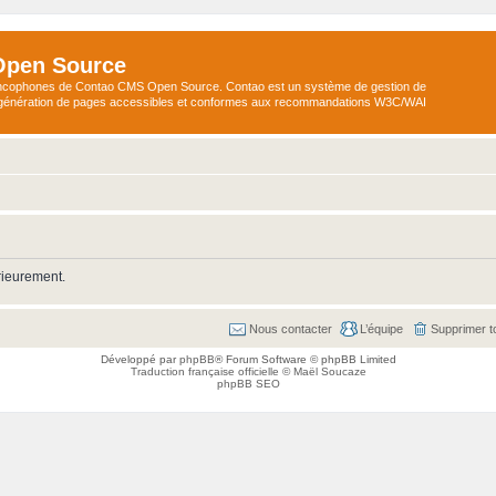
Open Source
ncophones de Contao CMS Open Source. Contao est un système de gestion de
a génération de pages accessibles et conformes aux recommandations W3C/WAI
rieurement.
Nous contacter
L’équipe
Supprimer t
Développé par
phpBB
® Forum Software © phpBB Limited
Traduction française officielle
©
Maël Soucaze
phpBB SEO