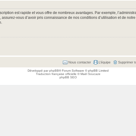
nscription est rapide et vous offre de nombreux avantages. Par exemple, l’administr
e, assurez-vous d’avoir pris connaissance de nos conditions d’utilisation et de notre
n.
Nous contacter
L’équipe
Supprimer t
Développé par
phpBB
® Forum Software © phpBB Limited
Traduction française officielle
©
Maël Soucaze
phpBB SEO