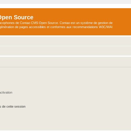
Open Source
ncophones de Contao CMS Open Source. Contao est un système de gestion de
a génération de pages accessibles et conformes aux recommandations W3C/WAI
ctivation
s de cette session