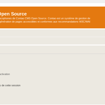
Open Source
ncophones de Contao CMS Open Source. Contao est un système de gestion de
a génération de pages accessibles et conformes aux recommandations W3C/WAI
ctivation
s de cette session