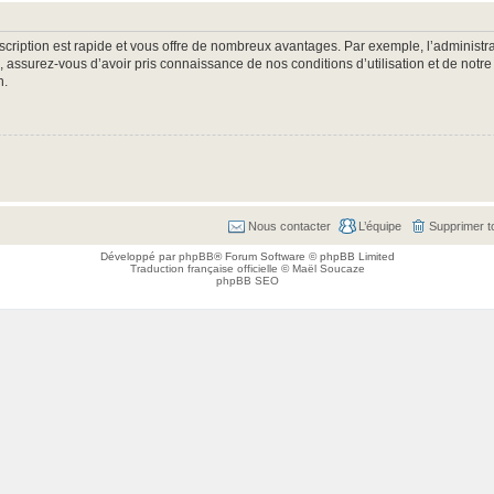
nscription est rapide et vous offre de nombreux avantages. Par exemple, l’administr
e, assurez-vous d’avoir pris connaissance de nos conditions d’utilisation et de notre
n.
Nous contacter
L’équipe
Supprimer t
Développé par
phpBB
® Forum Software © phpBB Limited
Traduction française officielle
©
Maël Soucaze
phpBB SEO