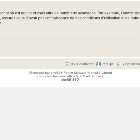
nscription est rapide et vous offre de nombreux avantages. Par exemple, l’administr
e, assurez-vous d’avoir pris connaissance de nos conditions d’utilisation et de notre
n.
Nous contacter
L’équipe
Supprimer t
Développé par
phpBB
® Forum Software © phpBB Limited
Traduction française officielle
©
Maël Soucaze
phpBB SEO