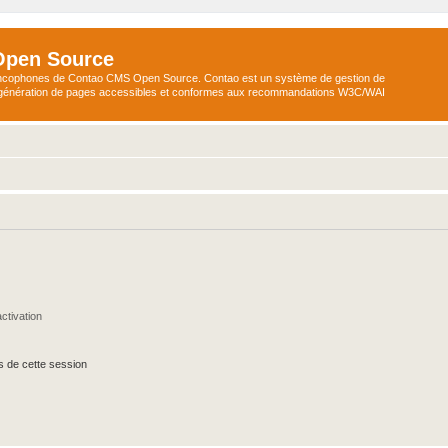
Open Source
ncophones de Contao CMS Open Source. Contao est un système de gestion de
a génération de pages accessibles et conformes aux recommandations W3C/WAI
ctivation
s de cette session