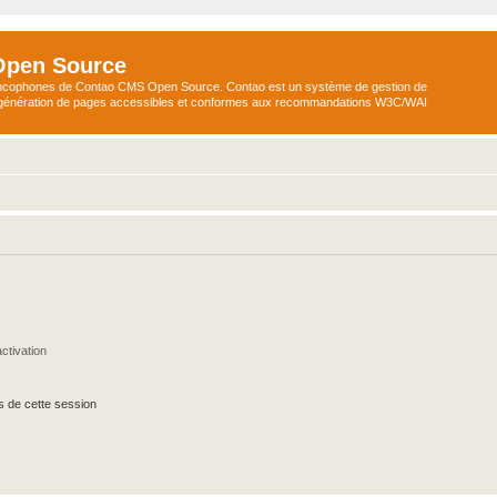
Open Source
ncophones de Contao CMS Open Source. Contao est un système de gestion de
a génération de pages accessibles et conformes aux recommandations W3C/WAI
ctivation
s de cette session