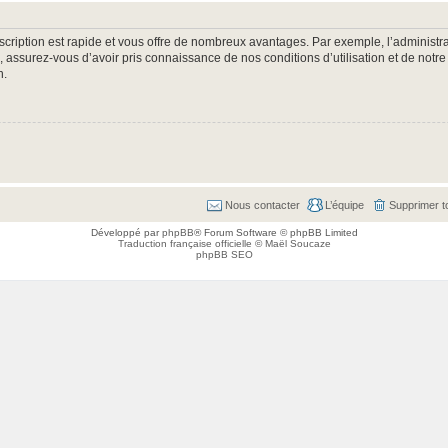
nscription est rapide et vous offre de nombreux avantages. Par exemple, l’administr
e, assurez-vous d’avoir pris connaissance de nos conditions d’utilisation et de notre
n.
Nous contacter
L’équipe
Supprimer t
Développé par
phpBB
® Forum Software © phpBB Limited
Traduction française officielle
©
Maël Soucaze
phpBB SEO