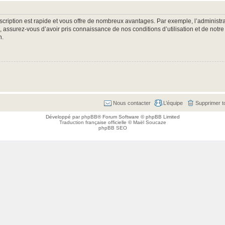
nscription est rapide et vous offre de nombreux avantages. Par exemple, l’administr
e, assurez-vous d’avoir pris connaissance de nos conditions d’utilisation et de notre
n.
Nous contacter
L’équipe
Supprimer t
Développé par
phpBB
® Forum Software © phpBB Limited
Traduction française officielle
©
Maël Soucaze
phpBB SEO