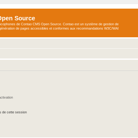
Open Source
ncophones de Contao CMS Open Source. Contao est un système de gestion de
a génération de pages accessibles et conformes aux recommandations W3C/WAI
ctivation
s de cette session