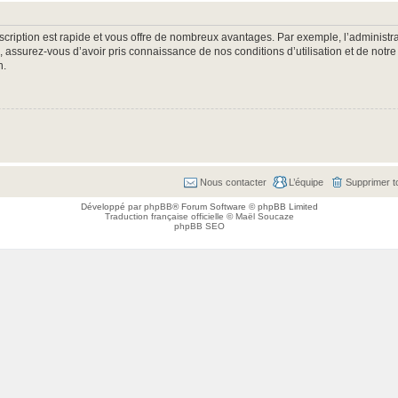
nscription est rapide et vous offre de nombreux avantages. Par exemple, l’administr
e, assurez-vous d’avoir pris connaissance de nos conditions d’utilisation et de notre
n.
Nous contacter
L’équipe
Supprimer t
Développé par
phpBB
® Forum Software © phpBB Limited
Traduction française officielle
©
Maël Soucaze
phpBB SEO