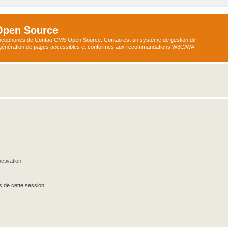
Open Source
ncophones de Contao CMS Open Source. Contao est un système de gestion de
a génération de pages accessibles et conformes aux recommandations W3C/WAI
ctivation
s de cette session