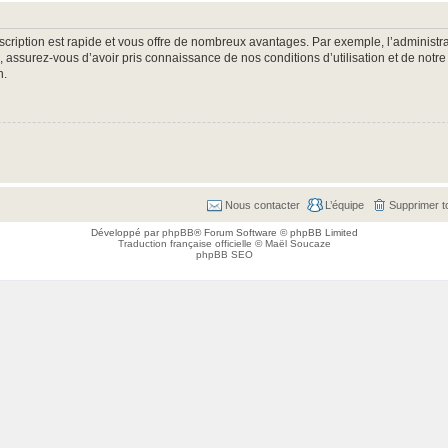
nscription est rapide et vous offre de nombreux avantages. Par exemple, l’administr
e, assurez-vous d’avoir pris connaissance de nos conditions d’utilisation et de notre
n.
Nous contacter
L’équipe
Supprimer t
Développé par
phpBB
® Forum Software © phpBB Limited
Traduction française officielle
©
Maël Soucaze
phpBB SEO