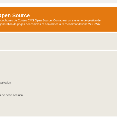
Open Source
ncophones de Contao CMS Open Source. Contao est un système de gestion de
a génération de pages accessibles et conformes aux recommandations W3C/WAI
ctivation
s de cette session