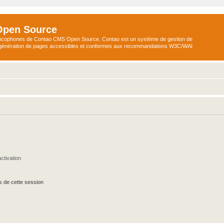
Open Source
ncophones de Contao CMS Open Source. Contao est un système de gestion de
a génération de pages accessibles et conformes aux recommandations W3C/WAI
ctivation
s de cette session