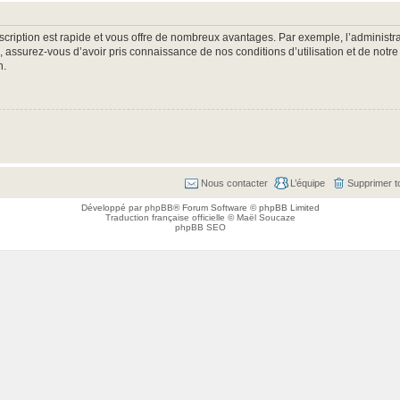
nscription est rapide et vous offre de nombreux avantages. Par exemple, l’administr
e, assurez-vous d’avoir pris connaissance de nos conditions d’utilisation et de notre
n.
Nous contacter
L’équipe
Supprimer t
Développé par
phpBB
® Forum Software © phpBB Limited
Traduction française officielle
©
Maël Soucaze
phpBB SEO