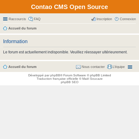
Contao CMS Open Source
Raccourcis
FAQ
Inscription
Connexion
Accueil du forum
Information
Le forum est actuellement indisponible. Veuillez réessayer ultérieurement.
Accueil du forum
Nous contacter
L’équipe
Développé par
phpBB
® Forum Software © phpBB Limited
Traduction française officielle
©
Maël Soucaze
phpBB SEO