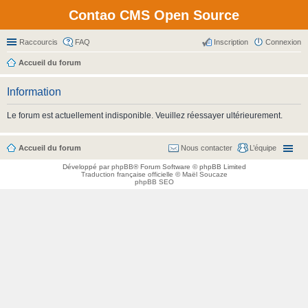
Contao CMS Open Source
Raccourcis
FAQ
Inscription
Connexion
Accueil du forum
Information
Le forum est actuellement indisponible. Veuillez réessayer ultérieurement.
Accueil du forum
Nous contacter
L’équipe
Développé par
phpBB
® Forum Software © phpBB Limited
Traduction française officielle
©
Maël Soucaze
phpBB SEO