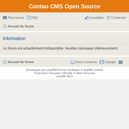
Contao CMS Open Source
Raccourcis
FAQ
Inscription
Connexion
Accueil du forum
Information
Le forum est actuellement indisponible. Veuillez réessayer ultérieurement.
Accueil du forum
Nous contacter
L’équipe
Développé par
phpBB
® Forum Software © phpBB Limited
Traduction française officielle
©
Maël Soucaze
phpBB SEO