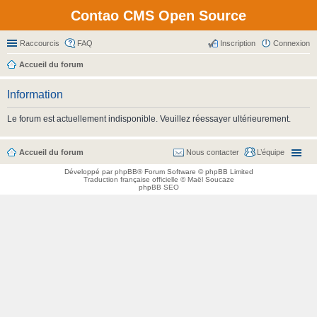
Contao CMS Open Source
Raccourcis
FAQ
Inscription
Connexion
Accueil du forum
Information
Le forum est actuellement indisponible. Veuillez réessayer ultérieurement.
Accueil du forum
Nous contacter
L’équipe
Développé par
phpBB
® Forum Software © phpBB Limited
Traduction française officielle
©
Maël Soucaze
phpBB SEO