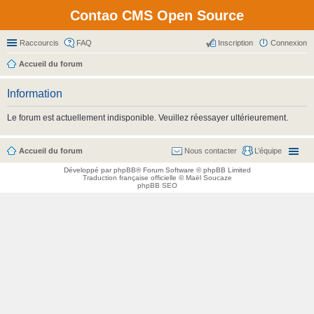
Contao CMS Open Source
Raccourcis
FAQ
Inscription
Connexion
Accueil du forum
Information
Le forum est actuellement indisponible. Veuillez réessayer ultérieurement.
Accueil du forum
Nous contacter
L’équipe
Développé par
phpBB
® Forum Software © phpBB Limited
Traduction française officielle
©
Maël Soucaze
phpBB SEO