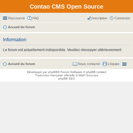
Contao CMS Open Source
Raccourcis
FAQ
Inscription
Connexion
Accueil du forum
Information
Le forum est actuellement indisponible. Veuillez réessayer ultérieurement.
Accueil du forum
Nous contacter
L’équipe
Développé par
phpBB
® Forum Software © phpBB Limited
Traduction française officielle
©
Maël Soucaze
phpBB SEO