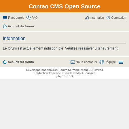
Contao CMS Open Source
Raccourcis
FAQ
Inscription
Connexion
Accueil du forum
Information
Le forum est actuellement indisponible. Veuillez réessayer ultérieurement.
Accueil du forum
Nous contacter
L’équipe
Développé par
phpBB
® Forum Software © phpBB Limited
Traduction française officielle
©
Maël Soucaze
phpBB SEO