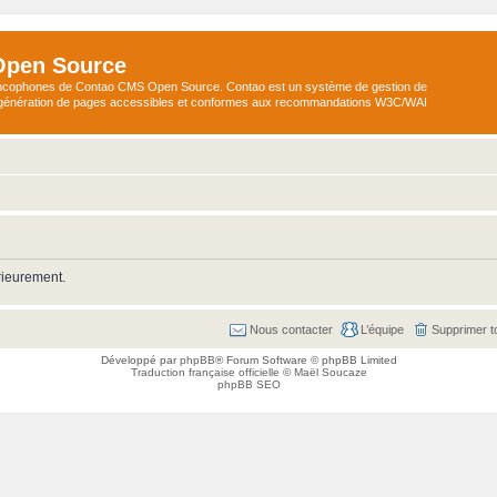
Open Source
ncophones de Contao CMS Open Source. Contao est un système de gestion de
a génération de pages accessibles et conformes aux recommandations W3C/WAI
rieurement.
Nous contacter
L’équipe
Supprimer t
Développé par
phpBB
® Forum Software © phpBB Limited
Traduction française officielle
©
Maël Soucaze
phpBB SEO