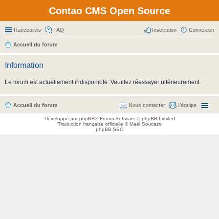
Contao CMS Open Source
Raccourcis
FAQ
Inscription
Connexion
Accueil du forum
Information
Le forum est actuellement indisponible. Veuillez réessayer ultérieurement.
Accueil du forum
Nous contacter
L’équipe
Développé par
phpBB
® Forum Software © phpBB Limited
Traduction française officielle
©
Maël Soucaze
phpBB SEO