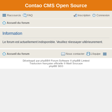
Contao CMS Open Source
Raccourcis
FAQ
Inscription
Connexion
Accueil du forum
Information
Le forum est actuellement indisponible. Veuillez réessayer ultérieurement.
Accueil du forum
Nous contacter
L’équipe
Développé par
phpBB
® Forum Software © phpBB Limited
Traduction française officielle
©
Maël Soucaze
phpBB SEO