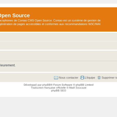
Open Source
ncophones de Contao CMS Open Source. Contao est un système de gestion de
a génération de pages accessibles et conformes aux recommandations W3C/WAI
rieurement.
Nous contacter
L’équipe
Supprimer t
Développé par
phpBB
® Forum Software © phpBB Limited
Traduction française officielle
©
Maël Soucaze
phpBB SEO