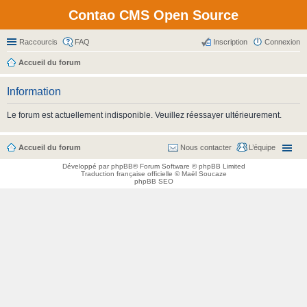
Contao CMS Open Source
Raccourcis
FAQ
Inscription
Connexion
Accueil du forum
Information
Le forum est actuellement indisponible. Veuillez réessayer ultérieurement.
Accueil du forum
Nous contacter
L’équipe
Développé par
phpBB
® Forum Software © phpBB Limited
Traduction française officielle
©
Maël Soucaze
phpBB SEO