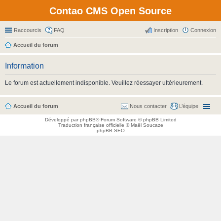
Contao CMS Open Source
Raccourcis
FAQ
Inscription
Connexion
Accueil du forum
Information
Le forum est actuellement indisponible. Veuillez réessayer ultérieurement.
Accueil du forum
Nous contacter
L’équipe
Développé par
phpBB
® Forum Software © phpBB Limited
Traduction française officielle
©
Maël Soucaze
phpBB SEO