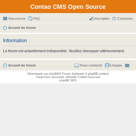
Contao CMS Open Source
Raccourcis
FAQ
Inscription
Connexion
Accueil du forum
Information
Le forum est actuellement indisponible. Veuillez réessayer ultérieurement.
Accueil du forum
Nous contacter
L’équipe
Développé par
phpBB
® Forum Software © phpBB Limited
Traduction française officielle
©
Maël Soucaze
phpBB SEO