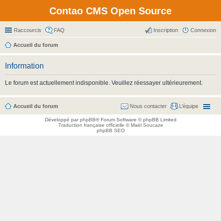
Contao CMS Open Source
Raccourcis
FAQ
Inscription
Connexion
Accueil du forum
Information
Le forum est actuellement indisponible. Veuillez réessayer ultérieurement.
Accueil du forum
Nous contacter
L’équipe
Développé par
phpBB
® Forum Software © phpBB Limited
Traduction française officielle
©
Maël Soucaze
phpBB SEO