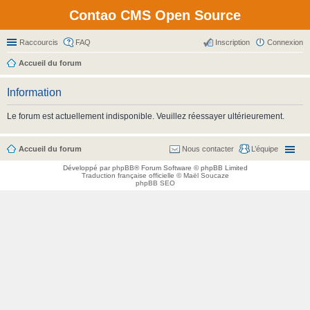
Contao CMS Open Source
Raccourcis
FAQ
Inscription
Connexion
Accueil du forum
Information
Le forum est actuellement indisponible. Veuillez réessayer ultérieurement.
Accueil du forum
Nous contacter
L’équipe
Développé par
phpBB
® Forum Software © phpBB Limited
Traduction française officielle
©
Maël Soucaze
phpBB SEO