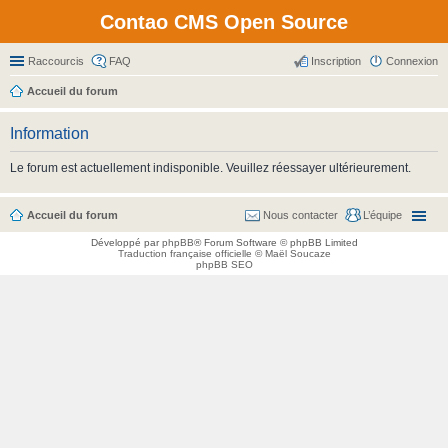
Contao CMS Open Source
Raccourcis
FAQ
Inscription
Connexion
Accueil du forum
Information
Le forum est actuellement indisponible. Veuillez réessayer ultérieurement.
Accueil du forum
Nous contacter
L’équipe
Développé par
phpBB
® Forum Software © phpBB Limited
Traduction française officielle
©
Maël Soucaze
phpBB SEO