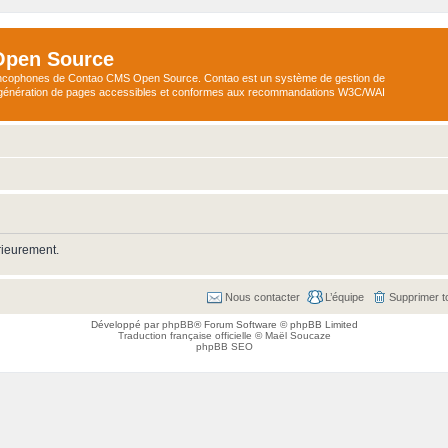
Open Source
ncophones de Contao CMS Open Source. Contao est un système de gestion de
a génération de pages accessibles et conformes aux recommandations W3C/WAI
rieurement.
Nous contacter
L’équipe
Supprimer t
Développé par
phpBB
® Forum Software © phpBB Limited
Traduction française officielle
©
Maël Soucaze
phpBB SEO