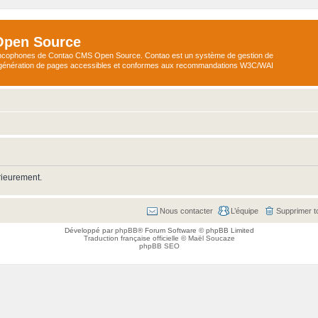
Open Source
ncophones de Contao CMS Open Source. Contao est un système de gestion de
a génération de pages accessibles et conformes aux recommandations W3C/WAI
rieurement.
Nous contacter
L’équipe
Supprimer t
Développé par
phpBB
® Forum Software © phpBB Limited
Traduction française officielle
©
Maël Soucaze
phpBB SEO