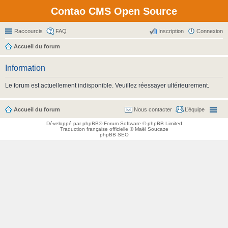
Contao CMS Open Source
Raccourcis
FAQ
Inscription
Connexion
Accueil du forum
Information
Le forum est actuellement indisponible. Veuillez réessayer ultérieurement.
Accueil du forum
Nous contacter
L’équipe
Développé par
phpBB
® Forum Software © phpBB Limited
Traduction française officielle
©
Maël Soucaze
phpBB SEO