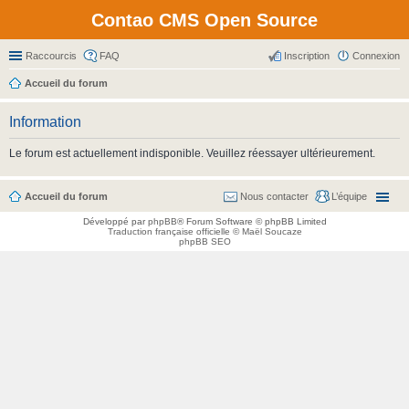
Contao CMS Open Source
Raccourcis
FAQ
Inscription
Connexion
Accueil du forum
Information
Le forum est actuellement indisponible. Veuillez réessayer ultérieurement.
Accueil du forum
Nous contacter
L’équipe
Développé par
phpBB
® Forum Software © phpBB Limited
Traduction française officielle
©
Maël Soucaze
phpBB SEO