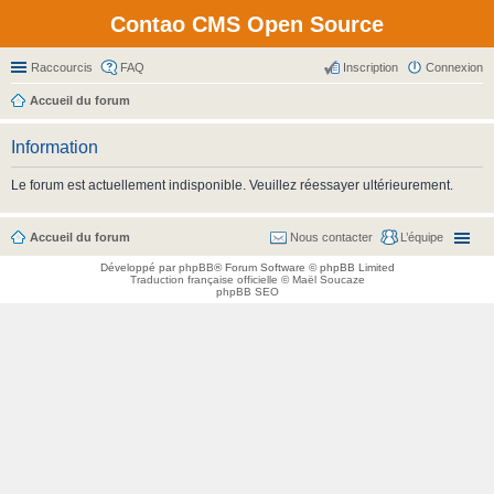
Contao CMS Open Source
Raccourcis
FAQ
Inscription
Connexion
Accueil du forum
Information
Le forum est actuellement indisponible. Veuillez réessayer ultérieurement.
Accueil du forum
Nous contacter
L’équipe
Développé par
phpBB
® Forum Software © phpBB Limited
Traduction française officielle
©
Maël Soucaze
phpBB SEO